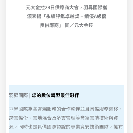
元大金控29日供應商大會，羽昇國際獲
頒表揚「永續評鑑卓越獎 – 績優A級優
良供應商」 圖／元大金控
CIO Taiwan 公布 2022 Elite Vendor大獎名單，羽昇國際獲
CIO 票選「傑出服務商」
羽昇國際
|
您的數位轉型最佳夥伴
羽昇國際為各雲端服務的合作夥伴並且具備服務遷移、
跨雲備份、雲地混合及多雲管理等豐富雲端技術與資
源，同時也是具備國際認證的專業資安技術團隊，擁有