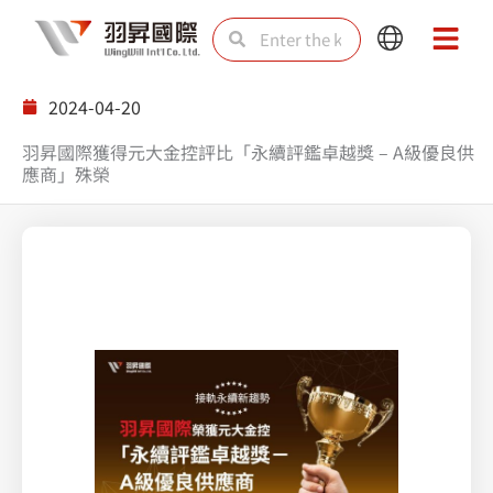
Skip
Search
Search
Main
Main
to
Menu
Menu
content
2024-04-20
羽昇國際獲得元大金控評比「永續評鑑卓越獎 – A級優良供
應商」殊榮