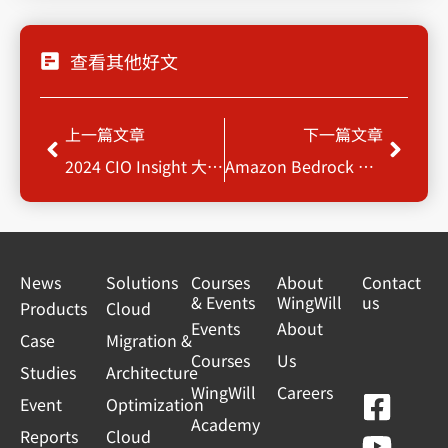
查看其他好文
Prev
Next
上一篇文章
下一篇文章
2024 CIO Insight 大調查報告下載
Amazon Bedrock 讓生成式AI大眾化，創新無限可能
News
Solutions
Courses
About
Contact
& Events
WingWill
us
Products
Cloud
Events
About
Case
Migration &
Courses
Us
Studies
Architecture
WingWill
Careers
F
Y
L
L
Event
Optimization
Academy
a
o
i
i
Reports
Cloud