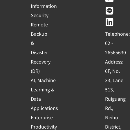
c
u
n
n
Information
e
t
e
k
Security
b
u
e
Remote
o
b
d
Backup
Telephone:
o
e
i
&
02 -
k
n
Disaster
26565630
-
Recovery
Address:
s
(DR)
6F, No.
q
AI, Machine
33, Lane
u
Learning &
513,
a
r
Data
Ruiguang
e
Applications
Rd.,
Enterprise
Neihu
Productivity
District,