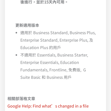
後進行，並於15天內可用。
更新適用版本
適用於 Business Standard, Business Plus,
Enterprise Standard, Enterprise Plus, 及
Education Plus 的用戶
不適用於 Essentials, Business Starter,
Enterprise Essentials, Education
Fundamentals, Frontline, 免費版, G
Suite Basic 和 Business 用戶
相關部落格文章
Google Help: Find what’s changed in a file