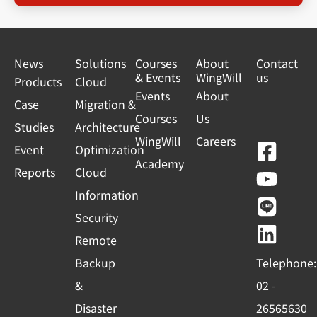
News
Solutions
Courses
About
Contact
& Events
WingWill
us
Products
Cloud
Events
About
Case
Migration &
Courses
Us
Studies
Architecture
WingWill
Careers
F
Y
L
L
Event
Optimization
Academy
a
o
i
i
Reports
Cloud
c
u
n
n
Information
e
t
e
k
Security
b
u
e
Remote
o
b
d
Backup
Telephone:
o
e
i
&
02 -
k
n
Disaster
26565630