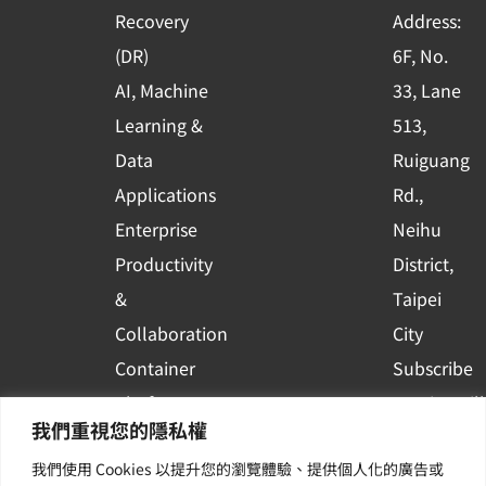
-
Recovery
Address:
s
(DR)
6F, No.
q
AI, Machine
33, Lane
u
Learning &
513,
a
r
Data
Ruiguang
e
Applications
Rd.,
Enterprise
Neihu
Productivity
District,
&
Taipei
Collaboration
City
Container
Subscribe
Platform
to WingWill
我們重視您的隱私權
Applications
News | Get
我們使用 Cookies 以提升您的瀏覽體驗、提供個人化的廣告或
Others /
the latest