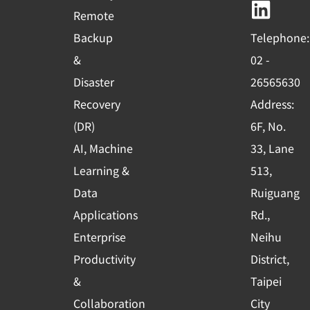
b
u
e
Remote
o
b
d
Backup
Telephone:
o
e
i
&
02 -
k
n
Disaster
26565630
-
Recovery
Address:
s
(DR)
6F, No.
q
AI, Machine
33, Lane
u
Learning &
513,
a
r
Data
Ruiguang
e
Applications
Rd.,
Enterprise
Neihu
Productivity
District,
&
Taipei
Collaboration
City