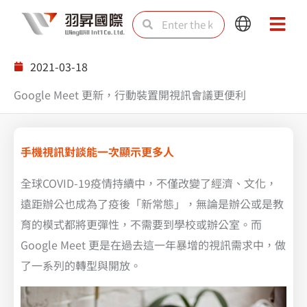
Skip
Search
Search
Main
Main
to
Menu
Menu
content
2021-03-18
Google Meet 更新，行動裝置開視訊會議更便利
手機視訊對談能一次顯示更多人
全球COVID-19疫情持續中，不僅改變了經濟、文化，
遠距辦公也成為了疫後「新常態」，無論是辦公或是教
育的模式都將更彈性，不需要到學校或辦公室。而
Google Meet 更是在過去這一年暴增的視訊需求中，做
了一系列的轉型與開放。