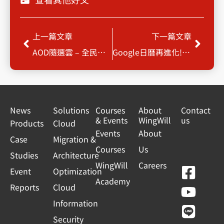
Prev
Next
上一篇文章
下一篇文章
AOD隨選雲 – 全民抗疫，居家辦公首選
Google日曆再進化!整合地圖功能，評論、路線規劃一氣呵成
News
Solutions
Courses
About
Contact
& Events
WingWill
us
Products
Cloud
Events
About
Case
Migration &
Courses
Us
Studies
Architecture
WingWill
Careers
F
Y
L
L
Event
Optimization
Academy
a
o
i
i
Reports
Cloud
c
u
n
n
Information
e
t
e
k
Security