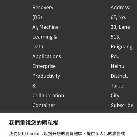
-
Recovery
Address:
s
(DR)
6F, No.
q
AI, Machine
33, Lane
u
Learning &
513,
a
r
Data
Ruiguang
e
Applications
Rd.,
Enterprise
Neihu
Productivity
District,
&
Taipei
Collaboration
City
Container
Subscribe
Platform
to WingWill
我們重視您的隱私權
Applications
News | Get
我們使用 Cookies 以提升您的瀏覽體驗、提供個人化的廣告或
Others /
the latest