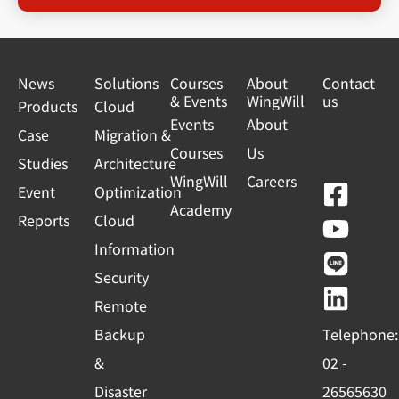
News
Solutions
Courses
About
Contact
& Events
WingWill
us
Products
Cloud
Events
About
Case
Migration &
Courses
Us
Studies
Architecture
WingWill
Careers
F
Y
L
L
Event
Optimization
Academy
a
o
i
i
Reports
Cloud
c
u
n
n
Information
e
t
e
k
Security
b
u
e
Remote
o
b
d
Backup
Telephone:
o
e
i
&
02 -
k
n
Disaster
26565630