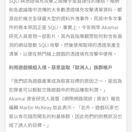
SQLi 與憑證填充攻擊之間幾乎是直接性的連結。暗網
和各處論壇中流傳的大多數憑證填充攻擊清單資料，都
源自於幾次全球最大型的資料外洩事件，而其中多次事
件的根本原因正是 SQLi。事實上，今年稍早 Akamai
研究人員發現一部影片，其內容指導觀眾如何對含有漏
洞的網站發動 SQLi 攻擊，然後使用取得的憑證來產生
清單，以便在熱門線上遊戲的憑證填充攻擊中使用。
利用遊戲模組入侵，惡意盜取「歐洲人」族群帳戶
「我們認為遊戲產業成為駭客目標的原因之一，是因為
犯罪者可以輕鬆交換遊戲中的物品賺取利潤。」
Akamai 資安研究人員暨《網際網路現狀 / 資安》報告
編輯 Martin McKeay 如此表示。「此外，遊戲玩家也
是以肯花錢而聞名的利基族群，因此他們的財務狀況也
成了誘人的目標。」