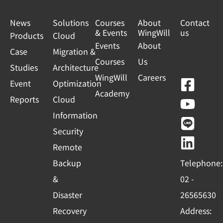
News
Solutions
Courses
About
Contact
& Events
WingWill
us
Products
Cloud
Events
About
Case
Migration &
Courses
Us
Studies
Architecture
WingWill
Careers
F
Y
L
L
Event
Optimization
Academy
a
o
i
i
Reports
Cloud
c
u
n
n
Information
e
t
e
k
Security
b
u
e
Remote
o
b
d
Backup
Telephone:
o
e
i
&
02 -
k
n
Disaster
26565630
-
Recovery
Address:
s