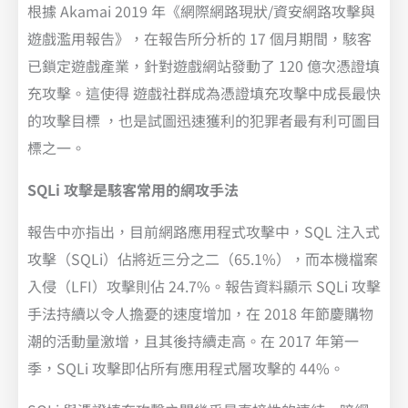
根據 Akamai 2019 年《網際網路現狀/資安網路攻擊與
遊戲濫用報告》，在報告所分析的 17 個月期間，駭客
已鎖定遊戲產業，針對遊戲網站發動了 120 億次憑證填
充攻擊。這使得 遊戲社群成為憑證填充攻擊中成長最快
的攻擊目標 ，也是試圖迅速獲利的犯罪者最有利可圖目
標之一。
SQLi 攻擊是駭客常用的網攻手法
報告中亦指出，目前網路應用程式攻擊中，SQL 注入式
攻擊（SQLi）佔將近三分之二（65.1%），而本機檔案
入侵（LFI）攻擊則佔 24.7%。報告資料顯示 SQLi 攻擊
手法持續以令人擔憂的速度增加，在 2018 年節慶購物
潮的活動量激增，且其後持續走高。在 2017 年第一
季，SQLi 攻擊即佔所有應用程式層攻擊的 44%。