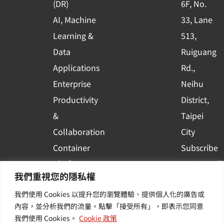
(DR)
6F, No.
q
AI, Machine
33, Lane
u
Learning &
513,
a
r
Data
Ruiguang
e
Applications
Rd.,
Enterprise
Neihu
Productivity
District,
&
Taipei
Collaboration
City
Container
Subscribe
Platform
to WingWill
我們重視您的隱私權
Applications
News | Get
我們使用 Cookies 以提升您的瀏覽體驗、提供個人化的廣告或
Others /
the latest
內容，並分析我們的流量。點擊「接受所有」，即表示您同意
Value-
event and
我們使用 Cookies。
Cookie 政策