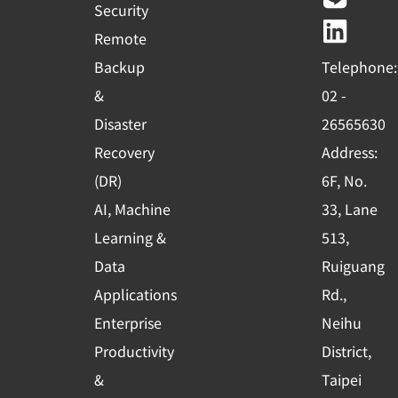
e
t
e
k
Security
b
u
e
Remote
o
b
d
Backup
Telephone:
o
e
i
&
02 -
k
n
Disaster
26565630
-
Recovery
Address:
s
(DR)
6F, No.
q
AI, Machine
33, Lane
u
Learning &
513,
a
r
Data
Ruiguang
e
Applications
Rd.,
Enterprise
Neihu
Productivity
District,
&
Taipei