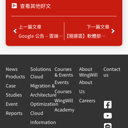
查看其他好文
Prev
Next
上一篇文章
下一篇文章
Google 公告 – 雲端產品故障事件彙整報告
【隨選雲】軟體部署無痛上雲端
News
Solutions
Courses
About
Contact
& Events
WingWill
us
Products
Cloud
Events
About
Case
Migration &
Courses
Us
Studies
Architecture
WingWill
Careers
F
Y
L
L
Event
Optimization
Academy
a
o
i
i
Reports
Cloud
c
u
n
n
Information