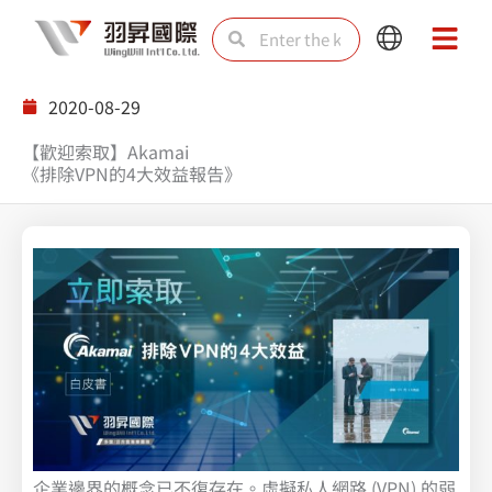
Skip
Search
Search
Main
Main
to
Menu
Menu
content
2020-08-29
【歡迎索取】Akamai
《排除VPN的4大效益報告》
企業邊界的概念已不復存在。虛擬私人網路 (VPN) 的弱