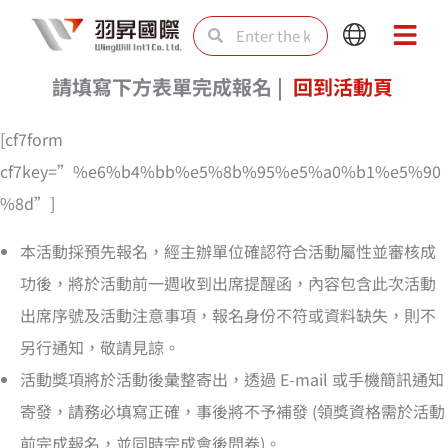
Skip
Search
Search
Main
Main
to
Menu
Menu
content
請填寫下方表單完成報名 |
回到活動頁
[cf7form
cf7key=”%e6%b4%bb%e5%8b%95%e5%a0%b1%e5%90
%8d”]
本活動採預先報名，經主辦單位確認符合活動屬性並審核成
功後，將於活動前一週收到出席提醒函，內容包含此次活動
出席序號及活動注意事項，報名身份不符或資料缺失，則不
另行通知，敬請見諒。
活動獎項將於活動後彙整寄出，透過 E-mail 或手機簡訊通知
寄發，請務必填寫正確，事後將不予補發 (領獎資格需於活動
前完成報名，並同時完成會後問卷)。