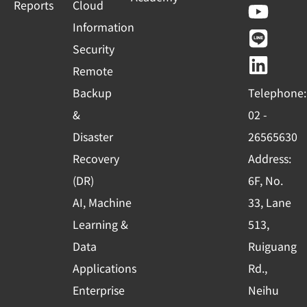
a
o
i
i
Reports
Cloud
c
u
n
n
Information
e
t
e
k
Security
b
u
e
Remote
o
b
d
Backup
Telephone:
o
e
i
&
02 -
k
n
Disaster
26565630
-
Recovery
Address:
s
(DR)
6F, No.
q
AI, Machine
33, Lane
u
Learning &
513,
a
r
Data
Ruiguang
e
Applications
Rd.,
Enterprise
Neihu