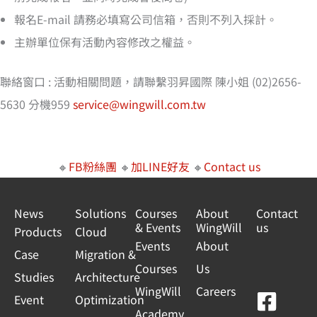
報名E-mail 請務必填寫公司信箱，否則不列入採計。
主辦單位保有活動內容修改之權益。
聯絡窗口 : 活動相關問題，請聯繫羽昇國際 陳小姐 (02)2656-
5630 分機959
service@wingwill.com.tw
🔸
FB粉絲團
🔸
加LINE好友
🔸
Contact us
News
Solutions
Courses
About
Contact
& Events
WingWill
us
Products
Cloud
Events
About
Case
Migration &
Courses
Us
Studies
Architecture
WingWill
Careers
F
Y
L
L
Event
Optimization
Academy