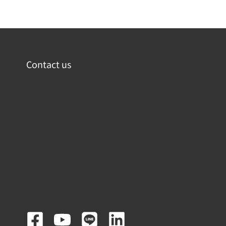
Contact us
F
Y
L
L