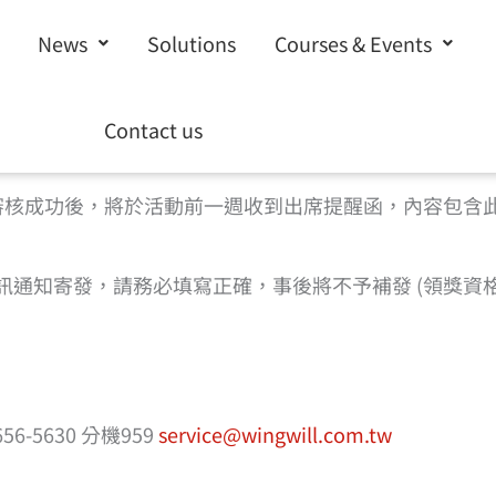
News
Solutions
Courses & Events
請填寫下方表單完成報名 |
回到活動頁
Contact us
%a0%b1%e5%90%8d”]
審核成功後，將於活動前一週收到出席提醒函，內容包含
機簡訊通知寄發，請務必填寫正確，事後將不予補發 (領獎
-5630 分機959
service@wingwill.com.tw