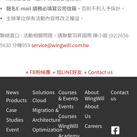
報名E-mail 請務必填寫公司信箱，
否則不列入予採計。
主辦單位保有活動內容修改之權益。
聯絡窗口 : 活動相關問題，請聯繫羽昇國際 陳小姐 (02)2656-
5630 分機959
service@wingwill.com.tw
🔸
FB粉絲團
🔸
加LINE好友
🔸
Contact us
News
Solutions
Courses
About
Contact
& Events
WingWill
us
Products
Cloud
Events
About
Case
Migration &
Courses
Us
Studies
Architecture
WingWill
Careers
F
Y
L
L
Event
Optimization
Academy