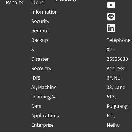
a
o
i
i
Reports
Cloud
c
u
n
n
Information
e
t
e
k
Security
b
u
e
Remote
o
b
d
Backup
Telephone:
o
e
i
&
02 -
k
n
Disaster
26565630
-
Recovery
Address:
s
(DR)
6F, No.
q
AI, Machine
33, Lane
u
Learning &
513,
a
r
Data
Ruiguang
e
Applications
Rd.,
Enterprise
Neihu