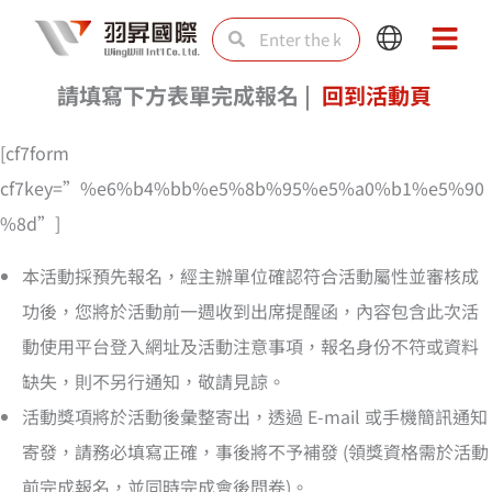
Skip
Search
Search
Main
Main
to
Menu
Menu
content
請填寫下方表單完成報名 |
回到活動頁
[cf7form
cf7key=”%e6%b4%bb%e5%8b%95%e5%a0%b1%e5%90
%8d”]
本活動採預先報名，經主辦單位確認符合活動屬性並審核成
功後，您將於活動前一週收到出席提醒函，內容包含此次活
動使用平台登入網址及活動注意事項，報名身份不符或資料
缺失，則不另行通知，敬請見諒。
活動獎項將於活動後彙整寄出，透過 E-mail 或手機簡訊通知
寄發，請務必填寫正確，事後將不予補發 (領獎資格需於活動
前完成報名，並同時完成會後問卷)。