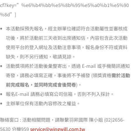
cf7key=”%e6%b4%bb%e5%8b%95%e5%a0%b1%e5%90
%8d”]
本活動採預先報名，經主辦單位確認符合活動屬性並審核成
功後，將於活動前三天收到出席通知信，內容包含此次活動
使用平台的登入網址及活動注意事項，報名身份不符或資料
缺失，則不另行通知，敬請見諒。
活動獎項將於活動後彙整寄出，透過 E-mail 或手機簡訊通知
寄發，請務必填寫正確，事後將不予補發 (領獎資格
需於活動
前完成報名，並同時完成會後問卷
)。
報名E-mail 請務必填寫公司信箱，否則不列入採計。
主辦單位保有活動內容修改之權益。
聯絡窗口 : 活動相關問題，請聯繫羽昇國際 陳小姐 (02)2656-
5630 分機959
service@wingwill.com.tw