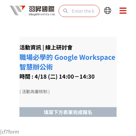
Skip
Search
Search
Main
Main
to
Menu
Menu
content
活動資訊 | 線上研討會
職場必學的 Google Workspace
智慧辦公術
時間 : 4/18 (二) 14:00－14:30
( 活動為審核制 )
填寫下方表單完成報名
[cf7form