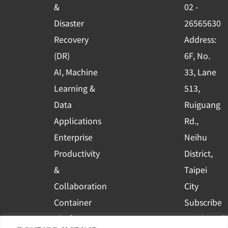
o
e
i
&
02 -
k
n
Disaster
26565630
-
Recovery
Address:
s
(DR)
6F, No.
q
AI, Machine
33, Lane
u
Learning &
513,
a
r
Data
Ruiguang
e
Applications
Rd.,
Enterprise
Neihu
Productivity
District,
&
Taipei
Collaboration
City
Container
Subscribe
Platform
to WingWill