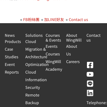
🔸
FB粉絲團
🔸
加LINE好友
🔸
Contact us
News
Solutions
Courses
About
Contact
& Events
WingWill
us
Products
Cloud
Events
About
Case
Migration &
Courses
Us
Studies
Architecture
WingWill
Careers
F
Y
L
L
Event
Optimization
Academy
a
o
i
i
Reports
Cloud
c
u
n
n
Information
e
t
e
k
Security
b
u
e
Remote
o
b
d
Backup
Telephone: