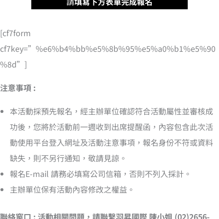
請
填寫下方表單完成報名
[cf7form
cf7key=”%e6%b4%bb%e5%8b%95%e5%a0%b1%e5%90
%8d”]
注意事項 :
本活動採預先報名，經主辦單位確認符合活動屬性並審核成
功後，您將於活動前一週收到出席提醒函，內容包含此次活
動使用平台登入網址及活動注意事項，報名身份不符或資料
缺失，則不另行通知，敬請見諒。
報名E-mail 請務必填寫公司信箱，否則不列入採計。
主辦單位保有活動內容修改之權益。
聯絡窗口 : 活動相關問題，請聯繫羽昇國際 陳小姐 (02)2656-