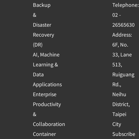
o
b
d
Backup
Telephone:
o
e
i
&
02 -
k
n
Disaster
26565630
-
Recovery
Address:
s
(DR)
6F, No.
q
AI, Machine
33, Lane
u
Learning &
513,
a
r
Data
Ruiguang
e
Applications
Rd.,
Enterprise
Neihu
Productivity
District,
&
Taipei
Collaboration
City
Container
Subscribe