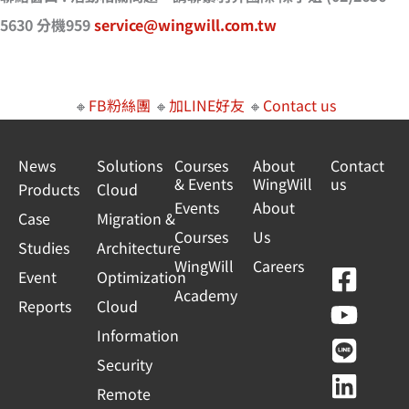
5630 分機959
service@wingwill.com.tw
🔸
FB粉絲團
🔸
加LINE好友
🔸
Contact us
News
Solutions
Courses
About
Contact
& Events
WingWill
us
Products
Cloud
Events
About
Case
Migration &
Courses
Us
Studies
Architecture
WingWill
Careers
F
Y
L
L
Event
Optimization
Academy
a
o
i
i
Reports
Cloud
c
u
n
n
Information
e
t
e
k
Security
b
u
e
Remote