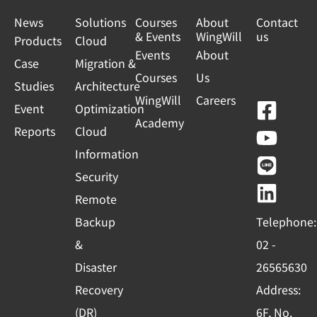
News
Solutions
Courses
About
Contact
& Events
WingWill
us
Products
Cloud
Events
About
Case
Migration &
Courses
Us
Studies
Architecture
WingWill
Careers
F
Y
L
L
Event
Optimization
Academy
a
o
i
i
Reports
Cloud
c
u
n
n
Information
e
t
e
k
Security
b
u
e
Remote
o
b
d
Backup
Telephone:
o
e
i
&
02 -
k
n
Disaster
26565630
-
Recovery
Address:
s
(DR)
6F, No.