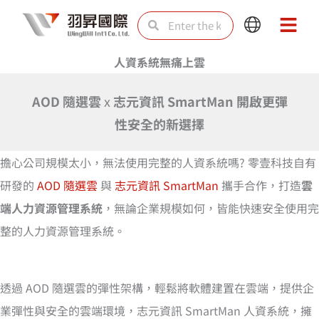
Skip
Search
Search
Main
Main
to
Menu
Menu
content
人資系統無痛上雲
AOD 隨選雲
x
志元資訊 SmartMan
開啟更彈
性安全的新選擇
擔心公司規模太小，無法使用完整的人資系統嗎? 零壹科技自有
研發的
AOD 隨選雲
與
志元資訊 SmartMan
攜手合作，打造
雲
端人力資源管理系統
，無論企業規模如何，皆能快速安全使用完
整的人力資源管理系統。
透過 AOD 隨選雲的彈性架構，輕鬆將軟體建置在雲端，提供企
業彈性與安全的雲端環境，志元資訊 SmartMan 人資系統，擁