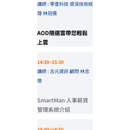
講師 : 零壹科技 資深技術經
理 林冠儒
AOD隨選雲帶您輕鬆
上雲
14:30~15:30
講師 : 志元資訊 顧問 林忠
億
SmartMan 人事薪資
管理系統介紹
14:40~14:50