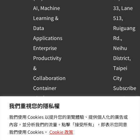
q
AI, Machine
33, Lane
u
Learning &
513,
a
r
Data
Ruiguang
e
Applications
Rd.,
Enterprise
Neihu
Productivity
District,
&
Taipei
Collaboration
City
Container
Subscribe
Platform
to WingWill
我們重視您的隱私權
Applications
News | Get
我們使用 Cookies 以提升您的瀏覽體驗、提供個人化的廣告或
Others /
the latest
內容，並分析我們的流量。點擊「接受所有」，即表示您同意
Value-
event and
我們使用 Cookies。
Cookie 政策
Added
industry