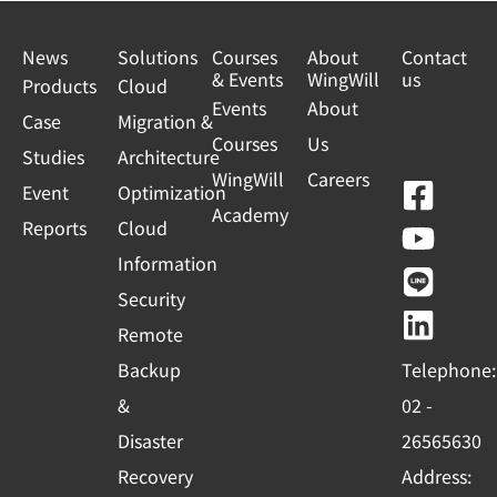
News
Solutions
Courses
About
Contact
& Events
WingWill
us
Products
Cloud
Events
About
Case
Migration &
Courses
Us
Studies
Architecture
WingWill
Careers
F
Y
L
L
Event
Optimization
Academy
a
o
i
i
Reports
Cloud
c
u
n
n
Information
e
t
e
k
Security
b
u
e
Remote
o
b
d
Backup
Telephone:
o
e
i
&
02 -
k
n
Disaster
26565630
-
Recovery
Address:
s