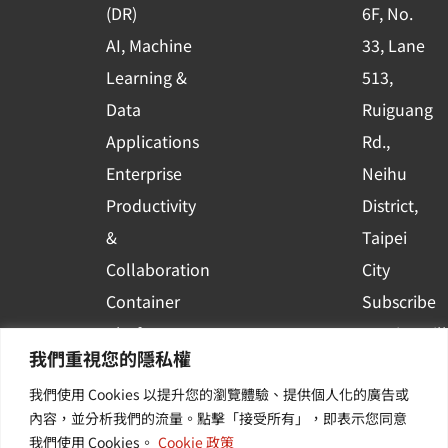
(DR)
6F, No.
q
AI, Machine
33, Lane
u
Learning &
513,
a
r
Data
Ruiguang
e
Applications
Rd.,
Enterprise
Neihu
Productivity
District,
&
Taipei
Collaboration
City
Container
Subscribe
Platform
to WingWill
我們重視您的隱私權
Applications
News | Get
我們使用 Cookies 以提升您的瀏覽體驗、提供個人化的廣告或
Others /
the latest
內容，並分析我們的流量。點擊「接受所有」，即表示您同意
Value-
event and
我們使用 Cookies。
Cookie 政策