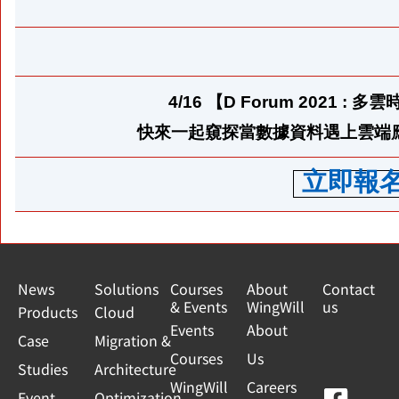
4/16
【D Forum 2021 :
快來一起窺探當數據資料遇上雲端應
立即報
News
Solutions
Courses
About
Contact
& Events
WingWill
us
Products
Cloud
Events
About
Case
Migration &
Courses
Us
Studies
Architecture
WingWill
Careers
Event
Optimization