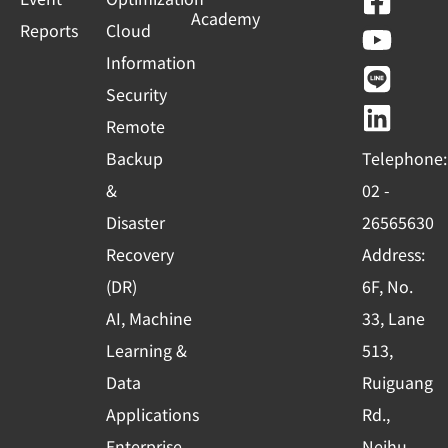
F
Y
L
L
Academy
a
o
i
i
Reports
Cloud
c
u
n
n
Information
e
t
e
k
Security
b
u
e
Remote
o
b
d
Backup
Telephone:
o
e
i
&
02 -
k
n
Disaster
26565630
-
Recovery
Address:
s
(DR)
6F, No.
q
AI, Machine
33, Lane
u
Learning &
513,
a
r
Data
Ruiguang
e
Applications
Rd.,
Enterprise
Neihu