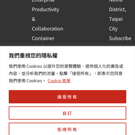
Productivity
District,
&
Taipei
Collaboration
City
Container
Subscribe
Platform
to WingWill
我們重視您的隱私權
Applications
News | Get
我們使用 Cookies 以提升您的瀏覽體驗、提供個人化的廣告或
Others /
the latest
內容，並分析我們的流量。點擊「接受所有」，即表示您同意
Value-
event and
我們使用 Cookies。
Cookie 政策
Added
industry
Services
informatio
接受所有
自訂
拒絕所有
Copyright © 羽昇國際股份有限公司