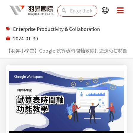
Skip
Search
Search
Main
Main
to
Menu
Menu
content
Enterprise Productivity & Collaboration
2024-01-30
【羽昇小學堂】Google 試算表時間軸教你打造清晰甘特圖