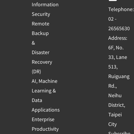
o
b
d
Information
Telephone:
o
e
i
Security
02 -
k
n
Remote
26565630
-
Backup
Address:
s
&
6F, No.
q
Disaster
33, Lane
u
Recovery
513,
a
(DR)
r
Ruiguang
AI, Machine
e
Rd.,
Learning &
Neihu
Data
District,
Applications
Taipei
Enterprise
City
Productivity
Subscribe