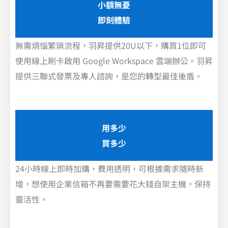
小額無憂
即刻體驗
無需煩惱繁瑣流程，羽昇提供20U以下，購買1位即可
使用線上刷卡啟用 Google Workspace 雲端辦公。羽昇
提供三聯式發票及專人諮詢，是您的轉型最佳後盾。
用多少
買多少
24小時線上即時加購，費用透明，可根據需求隨時新
增，想使用企業信箱不再要需要花大錢自架主機，保持
靈活性。