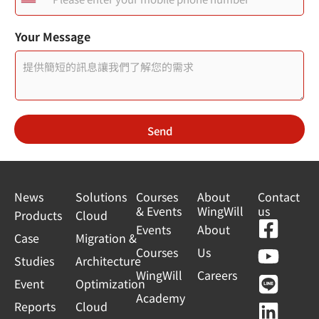
U
N
a
n
m
Your Message
e
i
t
e
d
Send
S
t
a
News
Solutions
Courses
About
Contact
& Events
WingWill
us
t
Products
Cloud
F
Y
L
L
Events
About
e
Case
Migration &
a
o
i
i
Courses
Us
s
Studies
Architecture
c
u
n
n
WingWill
Careers
+
Event
Optimization
e
t
e
k
Academy
1
Reports
Cloud
b
u
e