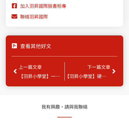
加入羽昇國際臉書粉專
聯絡羽昇國際
查看其他好文
Prev
Next
上一篇文章
下一篇文章
【羽昇小學堂】一鍵 Smart Chips，資料秒變視覺化！
【羽昇小學堂】硬碟空間告急？學會安裝 Google雲端硬碟電腦版，輕鬆擺脫空間困擾！
我有興趣，請與我聯絡