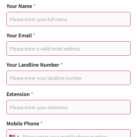
您
Your Name
*
的
電
子
郵
件
Your Email
*
日
期
戳
記
頁
Your Landline Number
*
面
連
結
Y
Extension
*
o
u
r
日
期
Mobile Phone
*
戳
記