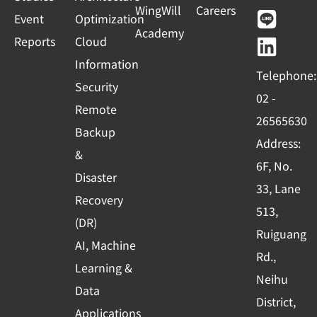
c
u
n
n
WingWill
Careers
+
Event
Optimization
e
t
e
k
Academy
1
Reports
Cloud
b
u
e
o
b
d
Information
Telephone:
o
e
i
Security
02 -
k
n
Remote
26565630
-
Backup
Address:
s
&
6F, No.
q
Disaster
33, Lane
u
Recovery
513,
a
(DR)
r
Ruiguang
AI, Machine
e
Rd.,
Learning &
Neihu
Data
District,
Applications