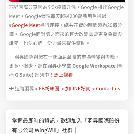
羽昇國際分享因為全球疫情升溫，Google 推出Google
Meet，Google發現每天超過200萬新用戶通過
#
Google Meet
進行連接，總共花費的時間超過20億分
鐘。 Google面對隨之而來的巨大改變需要更為負責與
謙卑，也決心儘一份力量來提供幫助。
羽昇國際與您在一起面對嚴峻的市場轉變與考驗。
更多小撇步，都在
羽昇小學堂 Google Workspace
(舊
稱
G Suite)
系列中！
馬上觀看
📢 追蹤羽昇🔸
FB粉絲團
🔸
加LINE好友
🔸
Contact us
掌握最即時的資訊，歡迎加入「羽昇國際股份
有限公司 WingWill」社群｜