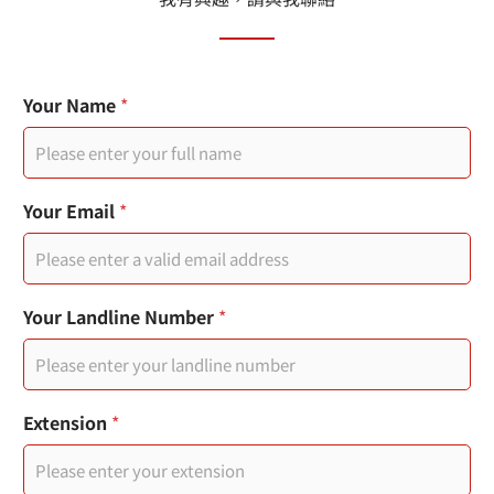
Your Name
*
您
Your Email
*
的
訊
息
日
期
Your Landline Number
*
戳
記
使
用
者
Extension
*