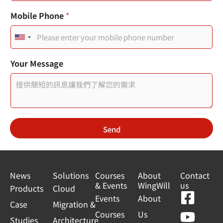
N
Mobile Phone
*
a
m
U
e
*
n
使
Your Message
用
i
者
t
e
d
Send
S
t
a
News
Solutions
Courses
About
Contact
& Events
WingWill
us
t
Products
Cloud
F
Y
L
L
Events
About
e
Case
Migration &
a
o
i
i
Courses
Us
s
Studies
Architecture