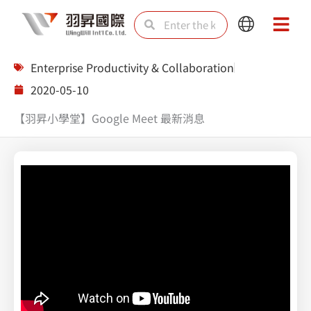
Skip
Search
Search
Main
Main
to
Menu
Menu
content
Enterprise Productivity & Collaboration
2020-05-10
【羽昇小學堂】Google Meet 最新消息