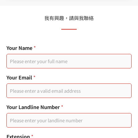
我有興趣，請與我聯絡
N
Your Name
*
u
m
b
e
r
Your Email
*
E
m
a
i
l
Your Landline Number
*
Extension
*