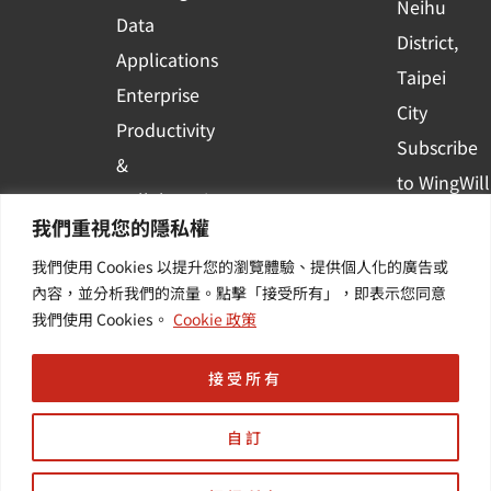
Neihu
Data
District,
Applications
Taipei
Enterprise
City
Productivity
Subscribe
&
to WingWill
Collaboration
News | Get
我們重視您的隱私權
Container
the latest
我們使用 Cookies 以提升您的瀏覽體驗、提供個人化的廣告或
Platform
event and
內容，並分析我們的流量。點擊「接受所有」，即表示您同意
Applications
我們使用 Cookies。
Cookie 政策
industry
informatio
接受所有
自訂