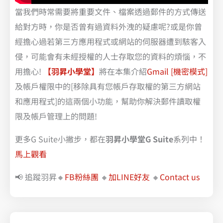
當我們時常需要將重要文件、檔案透過郵件的方式傳送
給對方時，你是否曾有過資料外洩的疑慮呢?或是你曾
經擔心過若第三方應用程式或網站的伺服器遭到駭客入
侵，可能會有未經授權的人士存取您的資料的煩惱，不
用擔心!
【羽昇小學堂】
將在本集介紹
Gmail [機密模式]
及帳戶權限中的[移除具有您帳戶存取權的第三方網站
和應用程式]的這兩個小功能，幫助你解決郵件讀取權
限及帳戶管理上的問題!
更多G Suite小撇步，都在
羽昇小學堂G Suite
系列中！
馬上觀看
📢 追蹤羽昇🔸
FB粉絲團
🔸
加LINE好友
🔸
Contact us