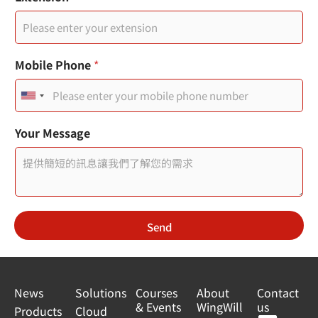
Mobile Phone
*
U
n
您
Your Message
的
i
訊
t
息
頁
e
面
連
d
結
Send
S
使
用
t
者
a
News
Solutions
Courses
About
Contact
& Events
WingWill
us
t
Products
Cloud