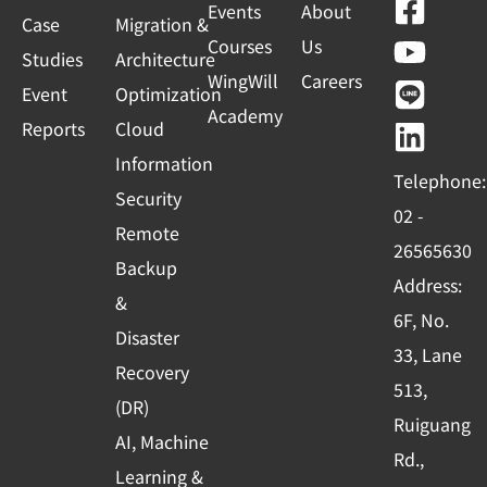
F
Y
L
L
Events
About
e
Case
Migration &
a
o
i
i
Courses
Us
s
Studies
Architecture
c
u
n
n
WingWill
Careers
+
Event
Optimization
e
t
e
k
Academy
1
Reports
Cloud
b
u
e
o
b
d
Information
Telephone:
o
e
i
Security
02 -
k
n
Remote
26565630
-
Backup
Address:
s
&
6F, No.
q
Disaster
33, Lane
u
Recovery
513,
a
(DR)
r
Ruiguang
AI, Machine
e
Rd.,
Learning &