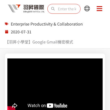
Skip
Search
Search
Main
Main
to
Menu
Menu
content
Enterprise Productivity & Collaboration
2020-07-31
【羽昇小學堂】Google Gmail機密模式