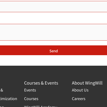
Send
Courses & Events
About WingWill
 &
Events
About Us
timization
Courses
Careers
ion
WingWill Academy