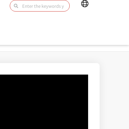
Main
Search
Search
Menu