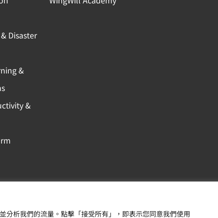
& Disaster
rning &
ns
ctivity &
orm
Design by | HD智動化
Copyright © 羽昇國際股
內容，並分析我們的流量。點擊「接受所有」，即表示您同意我們使用