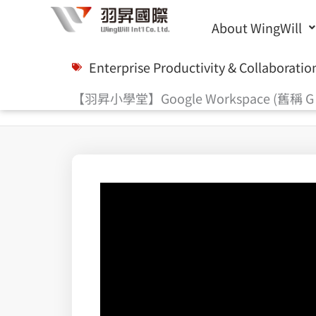
Skip
About WingWill
to
content
Enterprise Productivity & Collaboratio
【羽昇小學堂】Google Workspace (舊稱 