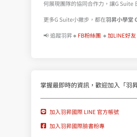
何展現團隊的協同合作力，讓G Suit
更多G Suite小撇步，都在
羽昇小學堂 Go
📢 追蹤羽昇🔸
FB粉絲團
🔸
加LINE好友
掌握最即時的資訊，歡迎加入「羽昇國際
加入羽昇國際 LINE 官方帳號
加入羽昇國際臉書粉專