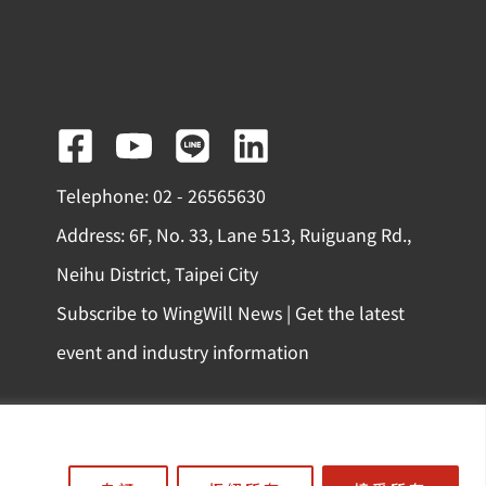
F
Y
L
L
a
o
i
i
Telephone: 02 - 26565630
c
u
n
n
Address: 6F, No. 33, Lane 513, Ruiguang Rd.,
e
t
e
k
Neihu District, Taipei City
b
u
e
Subscribe to WingWill News | Get the latest
o
b
d
event and industry information
o
e
i
k
n
-
份有限公司