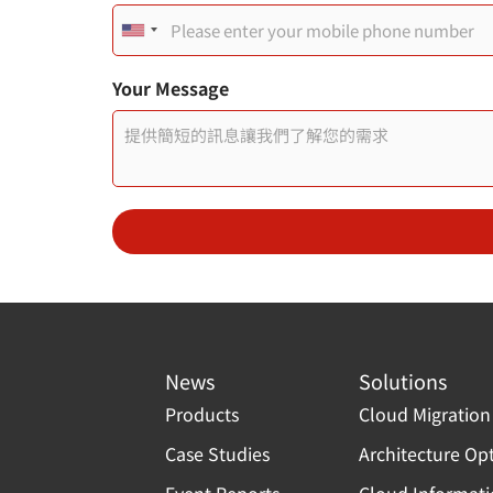
s
s
U
a
g
n
e
您
Your Message
的
i
姓
名
t
使
用
e
者
頁
d
面
連
S
結
t
a
News
Solutions
t
Products
Cloud Migration
e
Case Studies
Architecture Op
s
Event Reports
Cloud Informat