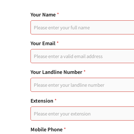
Your Name
*
Your Email
*
Your Landline Number
*
使
Extension
*
用
者
*
M
e
Mobile Phone
*