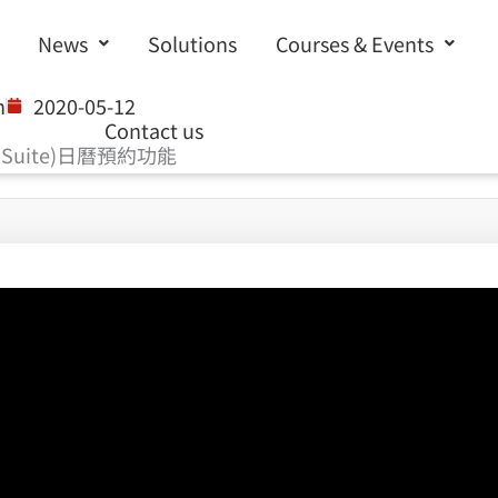
News
Solutions
Courses & Events
n
2020-05-12
Contact us
G Suite)日曆預約功能