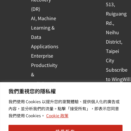
513,
a
(DR)
r
Ruiguang
AI, Machine
e
Rd.,
Learning &
Neihu
Data
District,
Applications
Taipei
Enterprise
City
Productivity
Subscribe
&
to WingWill
Collaboration
News | Get
我們重視您的隱私權
Container
the latest
我們使用 Cookies 以提升您的瀏覽體驗、提供個人化的廣告或
Platform
event and
內容，並分析我們的流量。點擊「接受所有」，即表示您同意
Applications
我們使用 Cookies。
Cookie 政策
industry
informatio