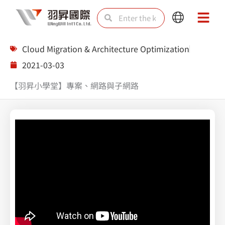
Skip
Search
Search
Main
Main
to
Menu
Menu
content
Cloud Migration & Architecture Optimization
2021-03-03
【羽昇小學堂】專案、網路與子網路