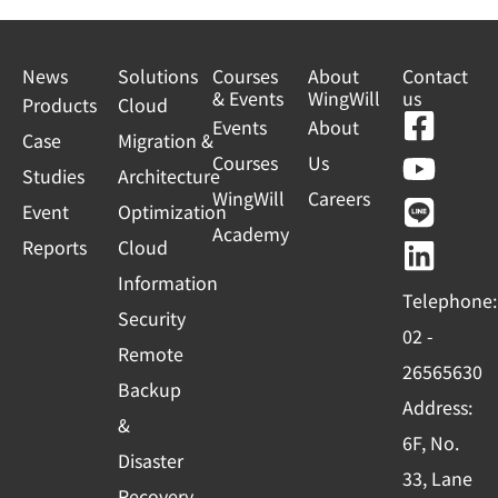
t
a
News
Solutions
Courses
About
Contact
& Events
WingWill
us
t
Products
Cloud
F
Y
L
L
Events
About
e
Case
Migration &
a
o
i
i
Courses
Us
s
Studies
Architecture
c
u
n
n
WingWill
Careers
+
Event
Optimization
e
t
e
k
Academy
1
Reports
Cloud
b
u
e
o
b
d
Information
Telephone:
o
e
i
Security
02 -
k
n
Remote
26565630
-
Backup
Address:
s
&
6F, No.
q
Disaster
33, Lane
u
Recovery