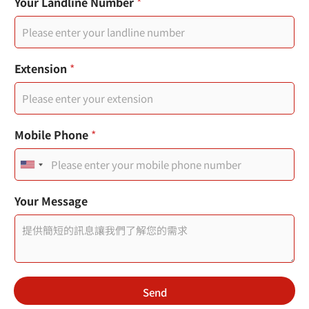
M
動
Your Landline Number
*
o
電
b
話
i
頁
l
面
e
標
Extension
*
題
Mobile Phone
*
U
n
Your Message
i
t
e
d
Send
S