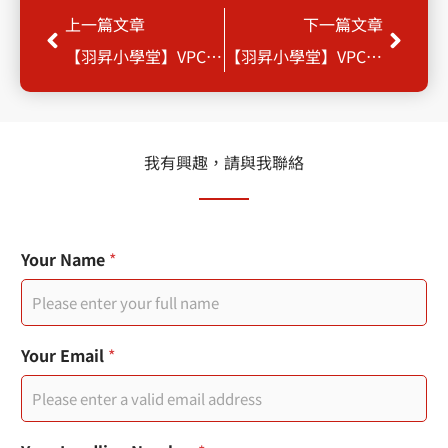
Prev
Next
上一篇文章
下一篇文章
【羽昇小學堂】VPC 網路架構
【羽昇小學堂】VPC中的IP位址
我有興趣，請與我聯絡
E
Your Name
*
x
t
e
n
s
您
Your Email
*
i
的
o
姓
n
名
*
行