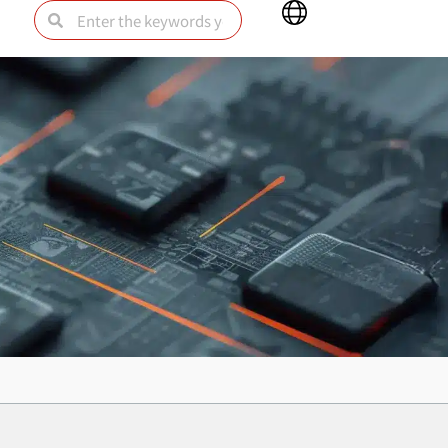
Main
Search
Search
Menu