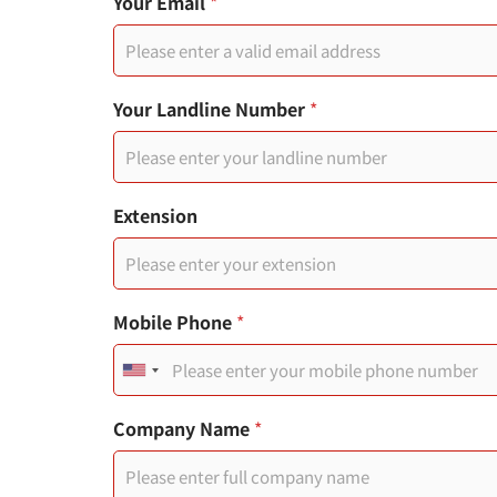
y
Your Email
*
p
e
Your Landline Number
*
Extension
Mobile Phone
*
U
n
Company Name
*
i