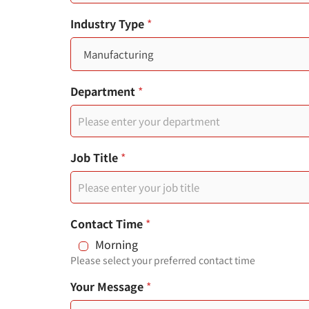
t
Industry Type
*
e
d
S
Department
*
t
a
t
Job Title
*
e
s
Contact Time
*
+
Morning
1
Please select your preferred contact time
部
Your Message
*
門