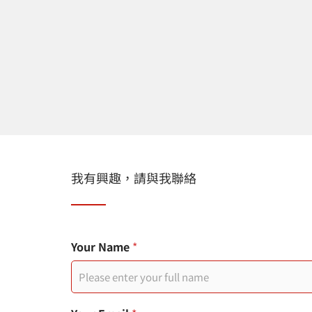
我有興趣，請與我聯絡
行
Your Name
*
動
電
話
T