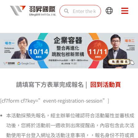
Skip
Search
Search
Main
Main
to
Menu
Menu
content
請填寫下方表單完成報名 |
回到活動頁
[cf7form cf7key=”event-registration-session”]
本活動採預先報名，經主辦單位確認符合活動屬性並審核成
功後，您將於活動前一週收到出席提醒函，內容包含此次活
動使用平台登入網址及活動注意事項，，報名身份不符或資