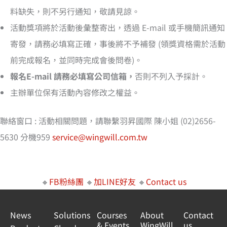
料缺失，則不另行通知，敬請見諒。
活動獎項將於活動後彙整寄出，透過 E-mail 或手機簡訊通知
寄發，請務必填寫正確，事後將不予補發 (領獎資格需於活動
前完成報名，並同時完成會後問卷)。
報名E-mail 請務必填寫公司信箱，
否則不列入予採計。
主辦單位保有活動內容修改之權益。
聯絡窗口 : 活動相關問題，請聯繫羽昇國際 陳小姐 (02)2656-
5630 分機959
service@wingwill.com.tw
🔸
FB粉絲團
🔸
加LINE好友
🔸
Contact us
News
Solutions
Courses
About
Contact
& Events
WingWill
us