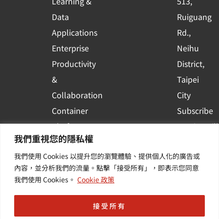
Learning &
513,
a
r
Data
Ruiguang
e
Applications
Rd.,
Enterprise
Neihu
Productivity
District,
&
Taipei
Collaboration
City
Container
Subscribe
Platform
to WingWill
我們重視您的隱私權
Applications
News | Get
我們使用 Cookies 以提升您的瀏覽體驗、提供個人化的廣告或
Others /
the latest
內容，並分析我們的流量。點擊「接受所有」，即表示您同意
Value-
event and
我們使用 Cookies。
Cookie 政策
Added
industry
Services
informatio
接受所有