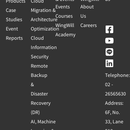
Products
Cloud
Events
About
Case
Migration &
Courses
Us
Studies
Architecture
WingWill
Careers
F
Y
L
L
Event
Optimization
Academy
a
o
i
i
Reports
Cloud
c
u
n
n
Information
e
t
e
k
Security
b
u
e
Remote
o
b
d
Backup
Telephone:
o
e
i
&
02 -
k
n
Disaster
26565630
-
Recovery
Address:
s
(DR)
6F, No.
q
AI, Machine
33, Lane
u