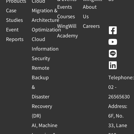
Products
Cloud
Events
About
Case
Migration &
Courses
Us
Studies
Architecture
WingWill
Careers
F
Y
L
L
Event
Optimization
Academy
a
o
i
i
Reports
Cloud
c
u
n
n
Information
e
t
e
k
Security
b
u
e
Remote
o
b
d
Backup
Telephone:
o
e
i
&
02 -
k
n
Disaster
26565630
-
Recovery
Address:
s
(DR)
6F, No.
q
AI, Machine
33, Lane
u