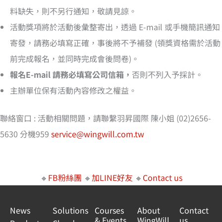
料缺失，則不另行通知，敬請見諒。
活動獎項將於活動後彙整寄出，透過 E-mail 或手機簡訊通知
寄發，請務必填寫正確，事後將不予補發 (領獎資格需於活動
前完成報名，並同時完成會後問卷)。
報名E-mail 請務必填寫公司信箱，
否則不列入予採計。
主辦單位保有活動內容修改之權益。
聯絡窗口 : 活動相關問題，請聯繫羽昇國際 陳小姐 (02)2656-
5630 分機959
service@wingwill.com.tw
🔸
FB粉絲團
🔸
加LINE好友
🔸
Contact us
News
Solutions
Courses
About
Contact
& Events
WingWill
us