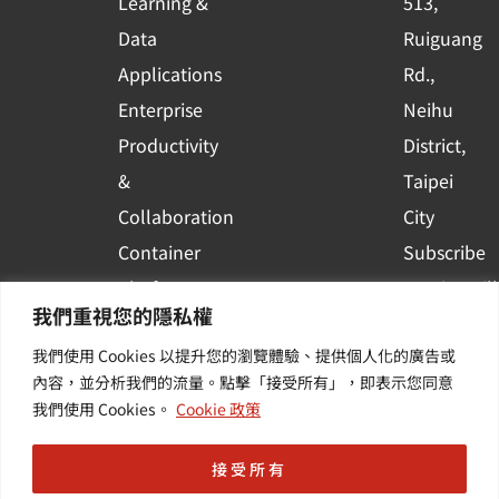
Learning &
513,
a
r
Data
Ruiguang
e
Applications
Rd.,
Enterprise
Neihu
Productivity
District,
&
Taipei
Collaboration
City
Container
Subscribe
Platform
to WingWill
我們重視您的隱私權
Applications
News | Get
我們使用 Cookies 以提升您的瀏覽體驗、提供個人化的廣告或
Others /
the latest
內容，並分析我們的流量。點擊「接受所有」，即表示您同意
Value-
event and
我們使用 Cookies。
Cookie 政策
Added
industry
Services
informatio
接受所有