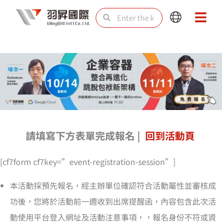
Skip
Search
Search
Main
Main
to
Menu
Menu
content
請填寫下方表單完成報名 |
回到活動頁
[cf7form cf7key=”event-registration-session”]
本活動採預先報名，經主辦單位確認符合活動屬性並審核成
功後，您將於活動前一週收到出席提醒函，內容包含此次活
動使用平台登入網址及活動注意事項，，報名身份不符或資