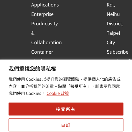
e
Applications
Rd.,
Enterprise
Neihu
Productivity
District,
&
Taipei
Collaboration
City
Container
Subscribe
Platform
to WingWill
我們重視您的隱私權
Applications
News | Get
我們使用 Cookies 以提升您的瀏覽體驗、提供個人化的廣告或
Others /
the latest
內容，並分析我們的流量。點擊「接受所有」，即表示您同意
Value-
event and
我們使用 Cookies。
Cookie 政策
Added
industry
Services
informatio
接受所有
自訂