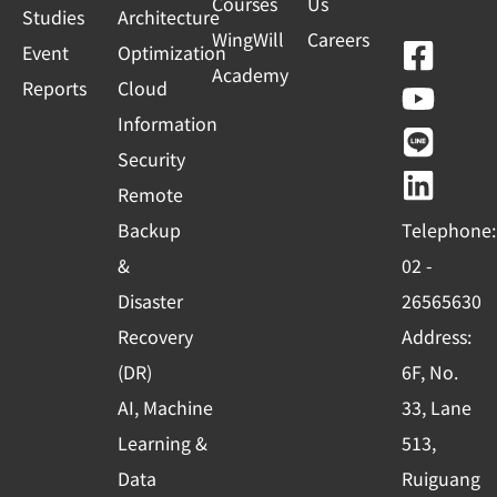
Courses
Us
Studies
Architecture
WingWill
Careers
F
Y
L
L
Event
Optimization
Academy
a
o
i
i
Reports
Cloud
c
u
n
n
Information
e
t
e
k
Security
b
u
e
Remote
o
b
d
Backup
Telephone:
o
e
i
&
02 -
k
n
Disaster
26565630
-
Recovery
Address:
s
(DR)
6F, No.
q
AI, Machine
33, Lane
u
Learning &
513,
a
r
Data
Ruiguang