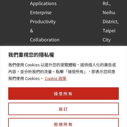
e
Applications
Rd.,
Enterprise
Neihu
Productivity
District,
&
Taipei
Collaboration
City
Container
Subscribe
我們重視您的隱私權
Platform
to WingWill
我們使用 Cookies 以提升您的瀏覽體驗、提供個人化的廣告或
Applications
News | Get
內容，並分析我們的流量。點擊「接受所有」，即表示您同意
Others /
the latest
我們使用 Cookies。
Cookie 政策
Value-
event and
Added
industry
接受所有
Services
informatio
自訂
拒絕所有