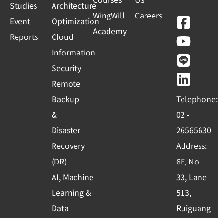
Studies
Architecture
WingWill
Careers
F
Y
L
L
Event
Optimization
Academy
a
o
i
i
Reports
Cloud
c
u
n
n
Information
e
t
e
k
Security
b
u
e
Remote
o
b
d
Backup
Telephone:
o
e
i
&
02 -
k
n
Disaster
26565630
-
Recovery
Address:
s
(DR)
6F, No.
q
AI, Machine
33, Lane
u
Learning &
513,
a
r
Data
Ruiguang