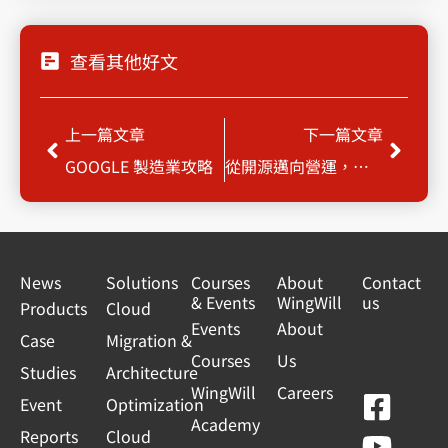
查看其他好文
Prev
Next
上一篇文章
下一篇文章
GOOGLE 製造業攻略
從開源邁向營運，打通企業多雲任督二脈
News
Solutions
Courses
About
Contact
& Events
WingWill
us
Products
Cloud
Events
About
Case
Migration &
Courses
Us
Studies
Architecture
WingWill
Careers
F
Y
L
L
Event
Optimization
Academy
a
o
i
i
Reports
Cloud