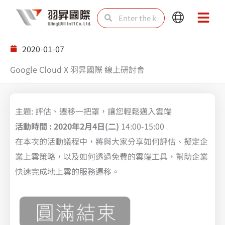
Skip
Search
Search
Main
Main
to
Menu
Menu
content
2020-01-07
Google Cloud X 羽昇國際 線上研討會
主題: 評估、遷移一把罩，讓您輕鬆邁入雲端
活動時間 : 2020年2月4日(二)
14:00-15:00
在本次的活動議程中，將與大家分享如何評估、擬定企
業上雲策略，以及如何透過免費的雲端工具，幫助企業
快速完成地上雲的服務遷移。