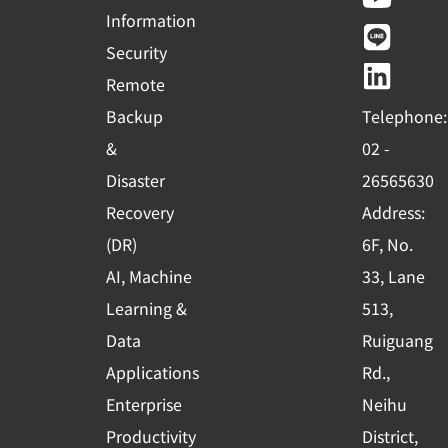
c
u
n
n
Information
e
t
e
k
Security
b
u
e
Remote
o
b
d
Backup
Telephone:
o
e
i
&
02 -
k
n
Disaster
26565630
-
Recovery
Address:
s
(DR)
6F, No.
q
AI, Machine
33, Lane
u
Learning &
513,
a
r
Data
Ruiguang
e
Applications
Rd.,
Enterprise
Neihu
Productivity
District,