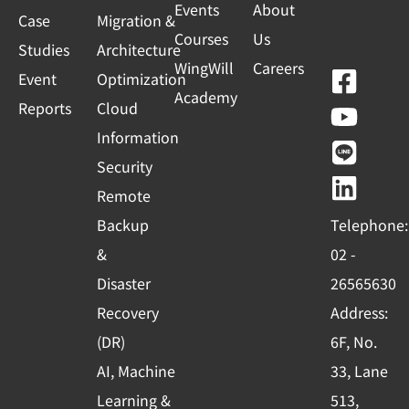
Events
About
Case
Migration &
Courses
Us
Studies
Architecture
WingWill
Careers
F
Y
L
L
Event
Optimization
Academy
a
o
i
i
Reports
Cloud
c
u
n
n
Information
e
t
e
k
Security
b
u
e
Remote
o
b
d
Backup
Telephone:
o
e
i
&
02 -
k
n
Disaster
26565630
-
Recovery
Address:
s
(DR)
6F, No.
q
AI, Machine
33, Lane
u
Learning &
513,