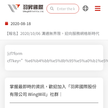
Skip
Search
Search
Main
Main
to
Menu
Menu
content
2020-08-18
【報名】2020/10/06 溝通無界限，迎向服務網格新時代
[cf7form
cf7key=”%e6%b4%bb%e5%8b%95%e5%a0%b1%e5
掌握最即時的資訊，歡迎加入「羽昇國際股份
有限公司 WingWill」社群｜