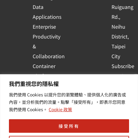
a
r
Data
Ruiguang
e
Applications
Rd.,
Enterprise
Neihu
Productivity
District,
&
Taipei
Collaboration
City
Container
Subscribe
Platform
to WingWill
我們重視您的隱私權
Applications
News | Get
我們使用 Cookies 以提升您的瀏覽體驗、提供個人化的廣告或
Others /
the latest
內容，並分析我們的流量。點擊「接受所有」，即表示您同意
Value-
event and
我們使用 Cookies。
Cookie 政策
Added
industry
Services
informatio
接受所有