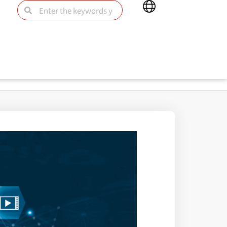
Main
Search
Search
Menu