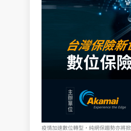
疫情加速數位轉型，純網保趨勢亦將掀