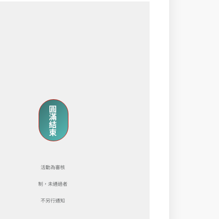
圓
滿
結
束
活動為審核
制，未通過者
不另行通知