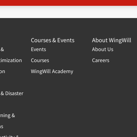
Courses & Events
About WingWill
 &
Events
About Us
timization
Courses
Careers
ion
WingWill Academy
& Disaster
rning &
ns