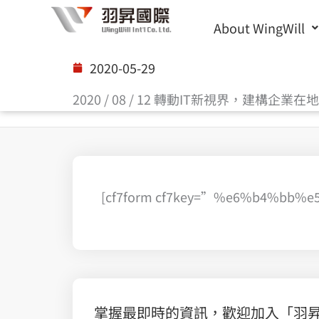
Skip
About WingWill
to
content
2020-05-29
2020 / 08 / 12 轉動IT新視界，建構企業
[cf7form cf7key=”%e6%b4%bb
掌握最即時的資訊，歡迎加入「羽昇國際