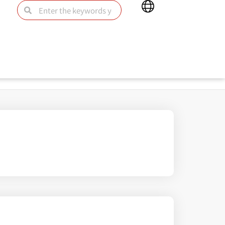
Main
Search
Search
Menu