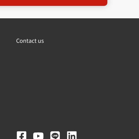
Contact us
F
Y
L
L