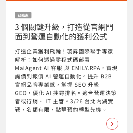
已結束
3 個關鍵升級，打造從官網門
面到營運自動化的獲利公式
打造企業獲利飛輪！羽昇國際聯手專家
解析：如何透過零程式碼部署
MaiAgent AI 客服 與 EMILY.RPA，實現
詢價到報價 AI 營運自動化。提升 B2B
官網品牌專業感，掌握 SEO 升級
GEO，優化 AI 搜尋排名。適合營運決策
者或行銷、 IT 主管。3/26 台北內湖實
戰，名額有限，點擊預約轉型先機。