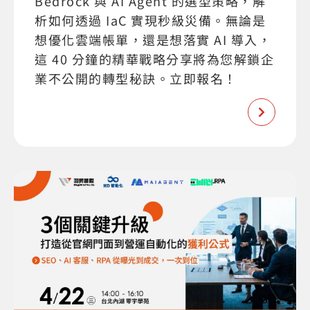
Bedrock 與 AI Agent 的選型策略，解
析如何透過 IaC 實現秒級災備。無論是
想優化雲端帳單，還是想落實 AI 導入，
這 40 分鐘的精華戰略分享將為您解鎖企
業不公開的轉型秘訣。立即報名！