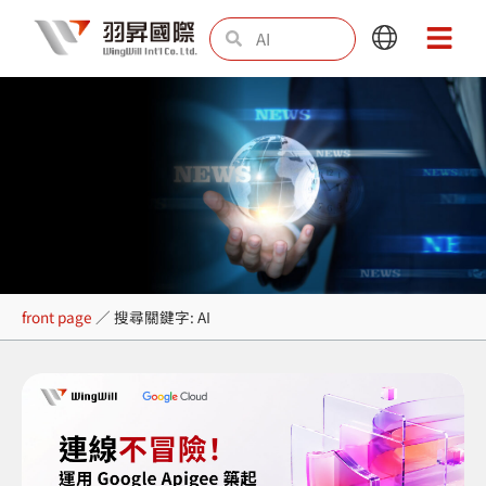
Skip
Search
Search
Main
Main
to
Menu
Menu
content
Search Results for: AI
front page
／
搜尋關鍵字: AI