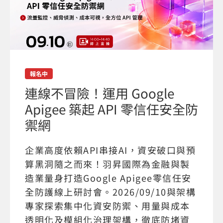
報名中
連線不冒險！運用 Google
Apigee 築起 API 零信任安全防
禦網
企業高度依賴API串接AI，資安破口與預
算黑洞隨之而來！羽昇國際為金融與製
造業量身打造Google Apigee零信任安
全防護線上研討會。2026/09/10與架構
專家探索集中化資安防禦、用量與成本
透明化及模組化治理架構，徹底防堵資