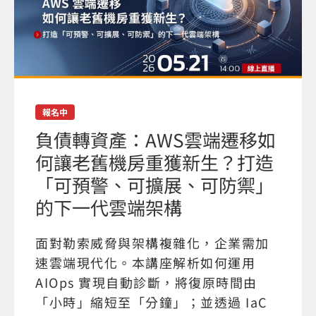
報名中
負債轉資產：AWS雲端遷移如
何讓老舊機房重獲新生？打造
「可預警、可擴展、可防禦」
的下一代雲端架構
面對勒索威脅與架構複雜化，企業需加
速雲端現代化。本講座解析如何運用
AIOps 實現自動診斷，將復原時間由
「小時」縮短至「分鐘」；並透過 IaC