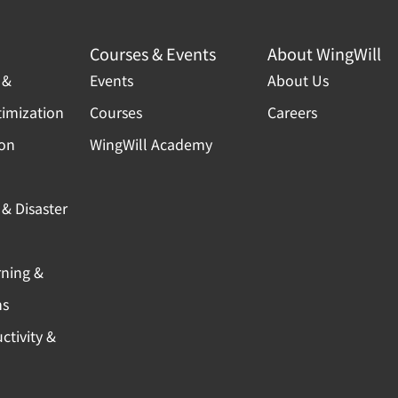
Courses & Events
About WingWill
 &
Events
About Us
timization
Courses
Careers
ion
WingWill Academy
& Disaster
rning &
ns
ctivity &