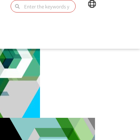
Main
Search
Search
Menu