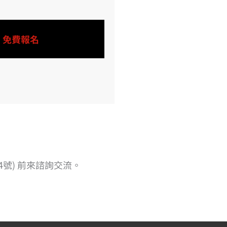
免費報名
4號) 前來諮詢交流。