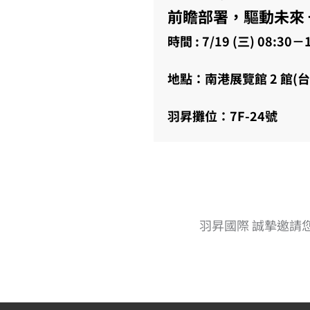
前瞻部署，驅動未來
時間 : 7/19 (三) 08:30－
地點：南港展覽館 2 館(
羽昇攤位：7F-24號
羽昇國際 誠摯邀請您