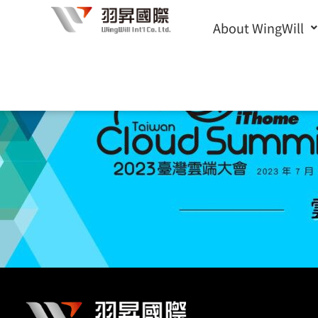
Skip
About WingWill
to
content