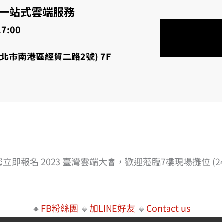
 一站式雲端服務
17:00
台北市南港區經貿二路2號) 7F
立即報名 2023 臺灣雲端大會，歡迎蒞臨7樓現場攤位 (2
🔸
FB粉絲團
🔸
加LINE好友
🔸
Contact us